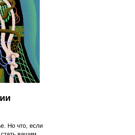
нии
е. Но что, если
т стать вашим