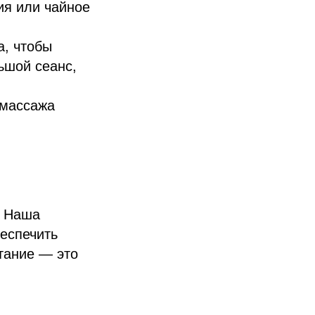
ия или чайное
а, чтобы
ьшой сеанс,
 массажа
. Наша
беспечить
тание — это