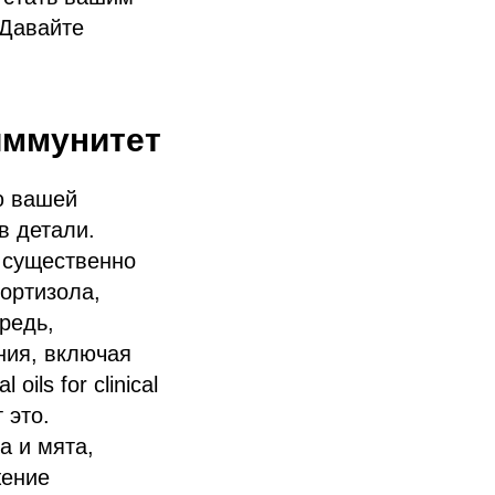
Давайте
иммунитет
ю вашей
в детали.
 существенно
кортизола,
редь,
ния, включая
ils for clinical
 это.
а и мята,
жение