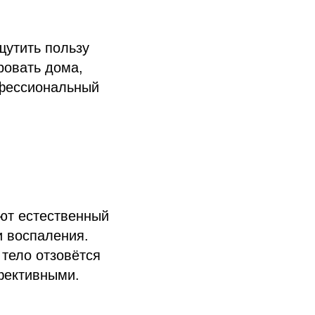
щутить пользу
ровать дома,
офессиональный
ают естественный
и воспаления.
 тело отзовётся
фективными.