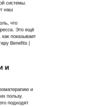
ой системы.
ет наш
ль, что
тресса. Это ещё
 как показывает
py Benefits |
и и
ароматерапию и
их пользу.
его подходят