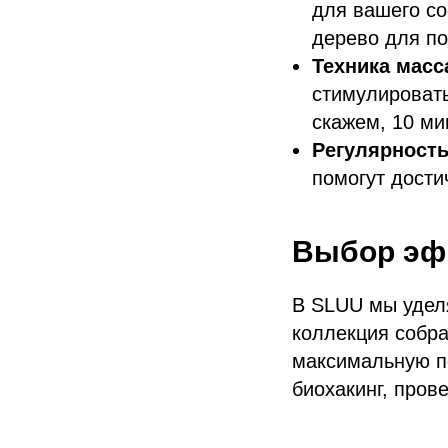
для вашего с
дерево для п
Техника масс
стимулироват
скажем, 10 ми
Регулярност
помогут дости
Выбор эф
В SLUU мы удел
коллекция собра
максимальную по
биохакинг, пров