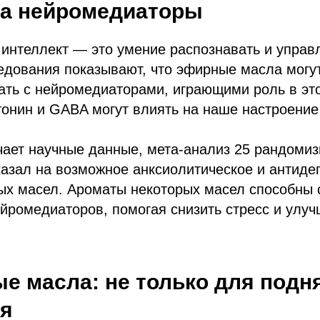
на нейромедиаторы
интеллект — это умение распознавать и управ
едования показывают, что эфирные масла могу
ать с нейромедиаторами, играющими роль в эт
онин и GABA могут влиять на наше настроение
учает научные данные, мета-анализ 25 рандоми
азал на возможное анксиолитическое и антиде
ых масел. Ароматы некоторых масел способны 
йромедиаторов, помогая снизить стресс и улу
е масла: не только для подн
ия