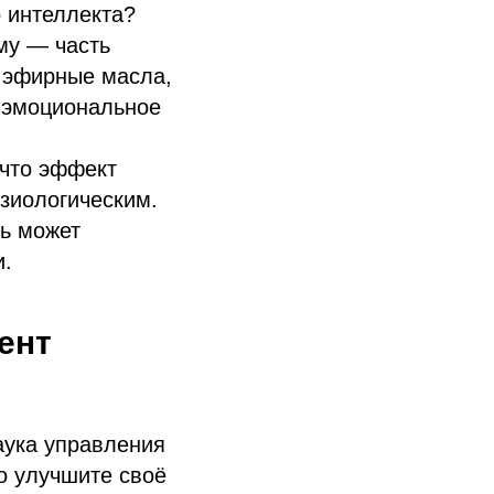
 интеллекта?
му — часть
е эфирные масла,
е эмоциональное
 что эффект
зиологическим.
дь может
и.
ент
аука управления
о улучшите своё