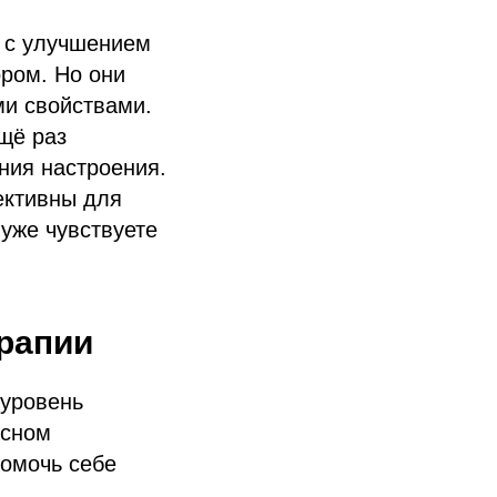
я с улучшением
ором. Но они
и свойствами.
щё раз
ния настроения.
ективны для
 уже чувствуете
ерапии
 уровень
 сном
помочь себе