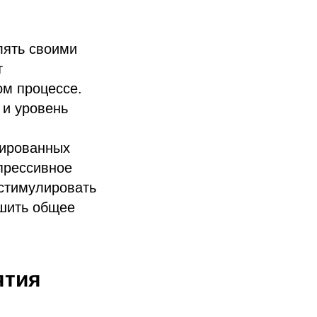
лять своими
т
ом процессе.
 и уровень
зированных
прессивное
стимулировать
чшить общее
ятия