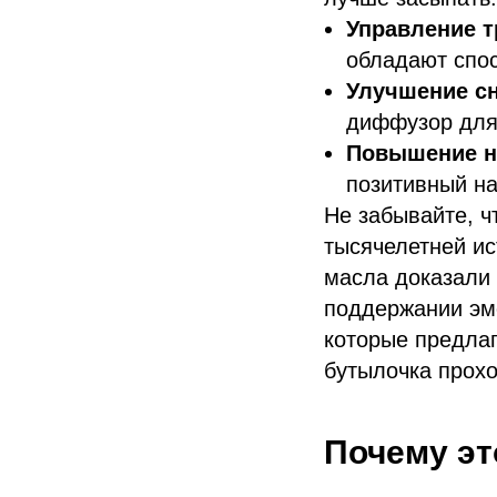
Управление 
обладают спос
Улучшение сн
диффузор для
Повышение н
позитивный на
Не забывайте, ч
тысячелетней и
масла доказали 
поддержании эмо
которые предлаг
бутылочка прохо
Почему эт