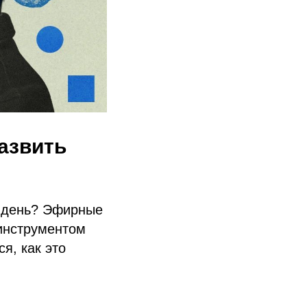
азвить
ш день? Эфирные
 инструментом
я, как это