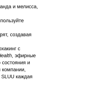
анда и мелисса,
пользуйте
ят, создавая
охакинг с
Health
, эфирные
 состояния и
и компании,
в SLUU каждая