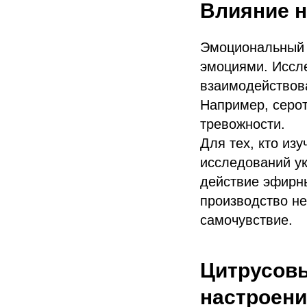
Влияние 
Эмоциональный 
эмоциями. Иссл
взаимодействов
Например, серот
тревожности.
Для тех, кто из
исследований ук
действие эфирн
производство не
самочувствие.
Цитрусовы
настроен