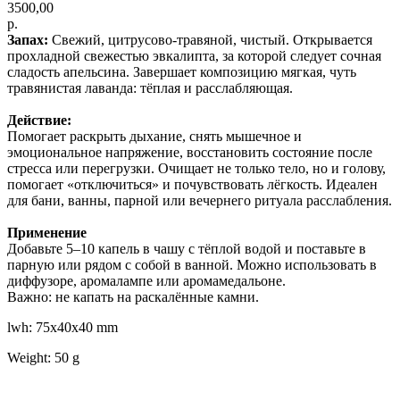
3500,00
р.
Запах:
Свежий, цитрусово-травяной, чистый. Открывается
прохладной свежестью эвкалипта, за которой следует сочная
сладость апельсина. Завершает композицию мягкая, чуть
травянистая лаванда: тёплая и расслабляющая.
Действие:
Помогает раскрыть дыхание, снять мышечное и
эмоциональное напряжение, восстановить состояние после
стресса или перегрузки. Очищает не только тело, но и голову,
помогает «отключиться» и почувствовать лёгкость. Идеален
для бани, ванны, парной или вечернего ритуала расслабления.
Применение
Добавьте 5–10 капель в чашу с тёплой водой и поставьте в
парную или рядом с собой в ванной. Можно использовать в
диффузоре, аромалампе или аромамедальоне.
Важно: не капать на раскалённые камни.
lwh: 75x40x40 mm
Weight: 50 g