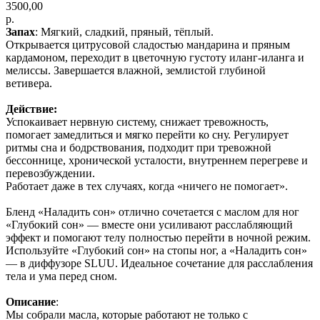
3500,00
р.
Запах
: Мягкий, сладкий, пряный, тёплый.
Открывается цитрусовой сладостью мандарина и пряным
кардамоном, переходит в цветочную густоту иланг-иланга и
мелиссы. Завершается влажной, землистой глубиной
ветивера.
Действие:
Успокаивает нервную систему, снижает тревожность,
помогает замедлиться и мягко перейти ко сну. Регулирует
ритмы сна и бодрствования, подходит при тревожной
бессоннице, хронической усталости, внутреннем перегреве и
перевозбуждении.
Работает даже в тех случаях, когда «ничего не помогает».
Бленд «Наладить сон» отлично сочетается с маслом для ног
«Глубокий сон» — вместе они усиливают расслабляющий
эффект и помогают телу полностью перейти в ночной режим.
Используйте «Глубокий сон» на стопы ног, а «Наладить сон»
— в диффузоре SLUU. Идеальное сочетание для расслабления
тела и ума перед сном.
Описание
:
Мы собрали масла, которые работают не только с