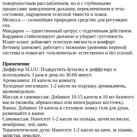
поверхностным расслаблением, но и с глубинными
процессами замедлением дыхания, переключением в тета-
состояние, ощущением телесной тяжести и покоя.
Мелисса — сильнейшее природное средство для регуляции
сна.
Мандарин — единственный цитрус с седативным действием.
Кардамон стабилизирует дыхание и убирает суетливость.
Иланг-иланг добавляет телесную мягкость и комфорт.
Ветивер заземляет, работает с нижними уровнями нервной
системы и помогает «отключиться» естественно и без усилий.
Применение
Диффузор SLUU: Подкрутить бутылку к диффузору и
использовать 3 раза в день по 30-60 минут.
Аромалампа: 10 капель на комнату.
Холодные ингаляции: 1-2 капли на подушку, аромакамень,
аромамедальон.
Массаж и самомассаж: Добавьте 10-15 капель в 10 мл базового
масла (жожоба, абрикосовых или виноградных косточек).
Ванна: Добавьте 10 капель в столовую ложку геля для душа,
размешайте в ванне.
Самомассаж: Нанесите 1-2 капли на пальцы, затем на виски,
межбровье, лоб, шею.
Терапевтические духи: Нанесите 1-2 капли на шею, за ушами,
запястья, декольте.