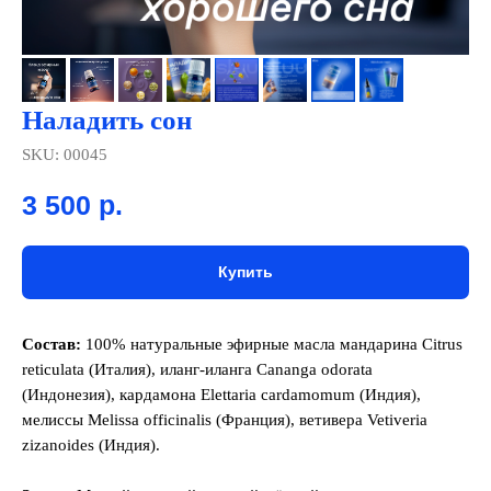
Наладить сон
SKU:
00045
3 500
р.
Купить
Cостав:
100% натуральные эфирные масла мандарина Citrus
reticulata (Италия), иланг-иланга Cananga odorata
(Индонезия), кардамона Elettaria cardamomum (Индия),
мелиссы Melissa officinalis (Франция), ветивера Vetiveria
zizanoides (Индия).