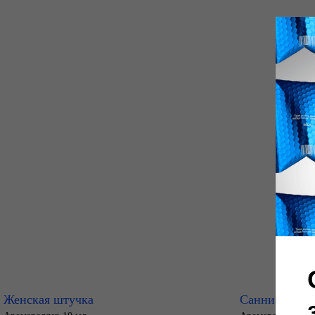
Женская штучка
Санни