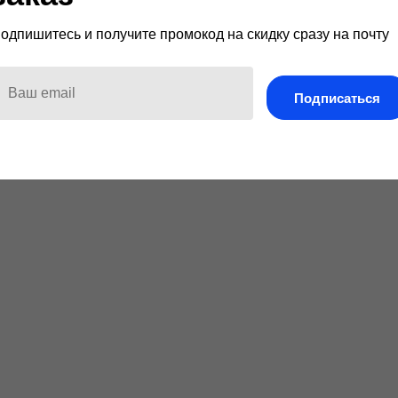
мл
Масло для лица 50 мл
6000
р.
одпишитесь и получите промокод на скидку сразу на почту
Подписаться